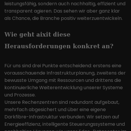
Website nutzen, und hilft bei der
leistungsfähig, sondern auch nachhaltig, effizient und
Zweck
Erstellung eines Analyseberichts
transparent agieren. Das sehen wir aber ganz klar
darüber, wie es der Website geht. Die
als Chance, die Branche positiv weiterzuentwickeln.
erhobenen Daten umfassen die
Anzahl der Besucher, die Quelle, aus
Wie geht aixit diese
der sie stammen, und die Seiten in
anonymisierter Form.
Herausforderungen konkret an?
Name
_ga
Für uns sind drei Punkte entscheidend: erstens eine
Anbieter
Google LLC
vorausschauende Infrastrukturplanung, zweitens der
bewusste Umgang mit Ressourcen und drittens die
Laufzeit
2 Jahre
kontinuierliche Weiterentwicklung unserer Systeme
und Prozesse.
Dieses Cookie wird von Google
Unsere Rechenzentren sind redundant aufgebaut,
Analytics installiert. Das Cookie wird
mehrfach abgesichert und über eine eigene
verwendet, um Besucher-, Sitzungs-
und Kampagnendaten zu berechnen
Darkfibre-Infrastruktur verbunden. Wir setzen auf
und die Nutzung der Website für den
Energieeffizienz, intelligente Steuerungssysteme und
Zweck
Analysebericht der Website zu