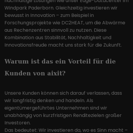
nachhaltige Lösungen wie unser Edge-Datacenter im
verfolgen. Die Cookies speichern
Windpark Paderborn. Gleichzeitig investieren wir
Informationen anonym und weisen
bewusst in Innovation – zum Beispiel in
eine randoly generierte Nummer zu,
Forschungsprojekte wie DC2HEAT, um die Abwärme
um eindeutige Besucher zu
aus Rechenzentren sinnvoll zu nutzen. Diese
identifizieren.
Kombination aus Stabilität, Nachhaltigkeit und
Innovationsfreude macht uns stark für die Zukunft.
Warum ist das ein Vorteil für die
Kunden von aixit?
Unsere Kunden können sich darauf verlassen, dass
wir langfristig denken und handeln. Als
eigentümergeführtes Unternehmen sind wir
unabhängig von kurzfristigen Renditezielen großer
Investoren.
Das bedeutet: Wir investieren da, wo es Sinn macht –