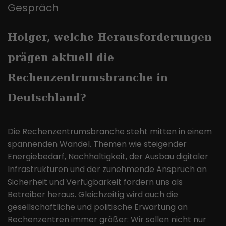
Dieses Cookie ist ein Standard-
Gespräch
Identitätsnummer des Kontos oder
Session-Cookie von TYPO3. Es
der Website enthält, auf das es sich
speichert im Falle eines Benutzer-
Zweck
bezieht. Es scheint eine Variation des
Zweck
Logins die Session-ID. So kann der
Holger, welche Herausforderungen
_gat-Cookies zu sein, das verwendet
eingeloggte Benutzer wiedererkannt
wird, um die von Google auf Websites
prägen aktuell die
werden und es wird ihm Zugang zu
mit hohem Traffic-Aufkommen
geschützten Bereichen gewährt.
aufgezeichnete Datenmenge zu
Rechenzentrumsbranche in
begrenzen.
Deutschland?
Name
_gid
Die Rechenzentrumsbranche steht mitten in einem
Anbieter
Google LLC
spannenden Wandel. Themen wie steigender
Energiebedarf, Nachhaltigkeit, der Ausbau digitaler
Laufzeit
1 Tag
Infrastrukturen und der zunehmende Anspruch an
Sicherheit und Verfügbarkeit fordern uns als
Dieses Cookie wird von Google
Betreiber heraus. Gleichzeitig wird auch die
Analytics installiert. Das Cookie wird
verwendet, um Informationen darüber
gesellschaftliche und politische Erwartung an
zu speichern, wie Besucher eine
Rechenzentren immer größer: Wir sollen nicht nur