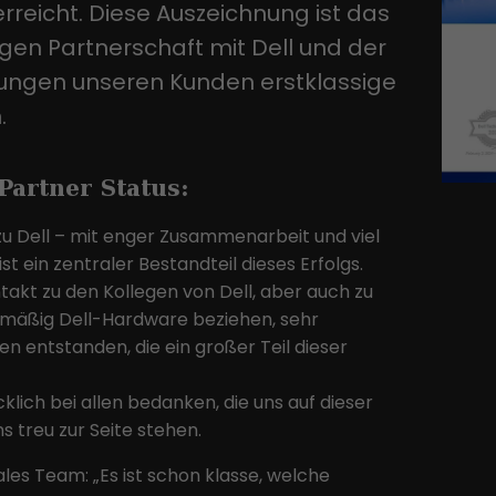
eines Benutzer-Logins die Session-ID. So
erreicht. Diese Auszeichnung ist das
Zweck
Cookies zu sein, das verwendet wird, um die
kann der eingeloggte Benutzer
igen Partnerschaft mit Dell und der
von Google auf Websites mit hohem
wiedererkannt werden und es wird ihm
Traffic-Aufkommen aufgezeichnete
ungen unseren Kunden erstklassige
Zugang zu geschützten Bereichen gewährt.
Datenmenge zu begrenzen.
.
Name
_gid
Partner Status:
Anbieter
Google LLC
zu Dell – mit enger Zusammenarbeit und viel
Laufzeit
1 Tag
 ein zentraler Bestandteil dieses Erfolgs.
ntakt zu den Kollegen von Dell, aber auch zu
Dieses Cookie wird von Google Analytics
lmäßig Dell-Hardware beziehen, sehr
installiert. Das Cookie wird verwendet, um
n entstanden, die ein großer Teil dieser
Informationen darüber zu speichern, wie
Besucher eine Website nutzen, und hilft bei
lich bei allen bedanken, die uns auf dieser
Zweck
der Erstellung eines Analyseberichts
s treu zur Seite stehen.
darüber, wie es der Website geht. Die
erhobenen Daten umfassen die Anzahl der
ales Team: „Es ist schon klasse, welche
Besucher, die Quelle, aus der sie stammen,