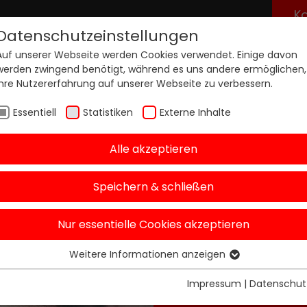
K
Datenschutzeinstellungen
Auf unserer Webseite werden Cookies verwendet. Einige davon
zentren
Produkte
Preise
werden zwingend benötigt, während es uns andere ermöglichen,
Ihre Nutzererfahrung auf unserer Webseite zu verbessern.
Essentiell
Statistiken
Externe Inhalte
Alle akzeptieren
Speichern & schließen
aixit B
Nur essentielle Cookies akzeptieren
Ein Blick hinter die Ku
Weitere Informationen anzeigen
Essentiell
Essentielle Cookies werden für grundlegende Funktionen der
Impressum
|
Datenschut
Webseite benötigt. Dadurch ist gewährleistet, dass die