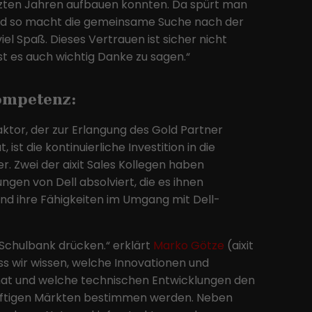
etzten Jahren aufbauen konnten. Da spürt man
und die Seiten in anonymisierter Form.
nd so macht die gemeinsame Suche nach der
el Spaß. Dieses Vertrauen ist sicher nicht
Name
_ga
st es auch wichtig Danke zu sagen.“
Anbieter
Google LLC
kompetenz:
Laufzeit
2 Jahre
ktor, der zur Erlangung des Gold Partner
Dieses Cookie wird von Google Analytics
 ist die kontinuierliche Investition in die
installiert. Das Cookie wird verwendet, um
. Zwei der aixit Sales Kollegen haben
Besucher-, Sitzungs- und Kampagnendaten
gen von Dell absolviert, die es ihnen
zu berechnen und die Nutzung der Website
und ihre Fähigkeiten im Umgang mit Dell-
Zweck
für den Analysebericht der Website zu
verfolgen. Die Cookies speichern
Informationen anonym und weisen eine
Schulbank drücken.“ erklärt
Marko Götze
(aixit
randoly generierte Nummer zu, um
ass wir wissen, welche Innovationen und
eindeutige Besucher zu identifizieren.
hat und welche technischen Entwicklungen den
ünftigen Märkten bestimmen werden. Neben