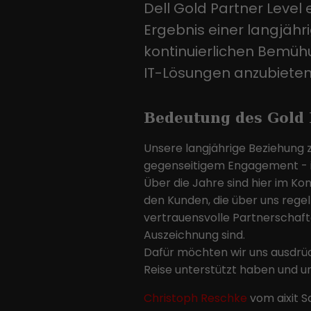
Dell Gold Partner Level 
Ergebnis einer langjähr
kontinuierlichen Bemüh
IT-Lösungen anzubieten
Bedeutung des Gold 
Unsere langjährige Beziehung 
gegenseitigem Engagement - ist
Über die Jahre sind hier im Ko
den Kunden, die über uns rege
vertrauensvolle Partnerschafte
Auszeichnung sind.
Dafür möchten wir uns ausdrück
Reise unterstützt haben und un
Christoph Reschke
vom aixit S