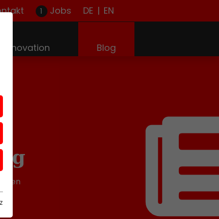
ontakt
Jobs
DE
|
EN
(current)
Innovation
Blog
log
lissen
z