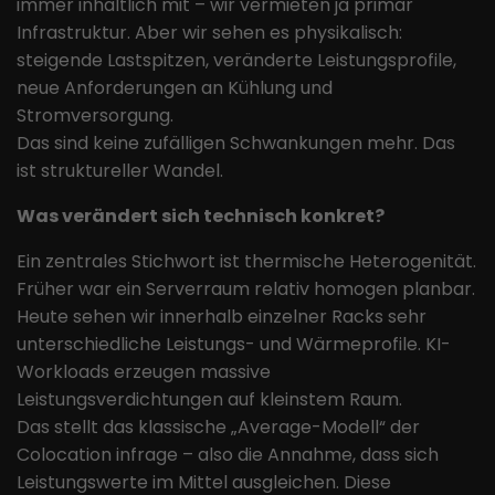
immer inhaltlich mit – wir vermieten ja primär
Website nutzen, und hilft bei der
Zweck
Erstellung eines Analyseberichts
Infrastruktur. Aber wir sehen es physikalisch:
darüber, wie es der Website geht. Die
steigende Lastspitzen, veränderte Leistungsprofile,
erhobenen Daten umfassen die
neue Anforderungen an Kühlung und
Anzahl der Besucher, die Quelle, aus
Stromversorgung.
der sie stammen, und die Seiten in
Das sind keine zufälligen Schwankungen mehr. Das
anonymisierter Form.
ist struktureller Wandel.
Was verändert sich technisch konkret?
Name
_ga
Ein zentrales Stichwort ist thermische Heterogenität.
Anbieter
Google LLC
Früher war ein Serverraum relativ homogen planbar.
Heute sehen wir innerhalb einzelner Racks sehr
Laufzeit
2 Jahre
unterschiedliche Leistungs- und Wärmeprofile. KI-
Dieses Cookie wird von Google
Workloads erzeugen massive
Analytics installiert. Das Cookie wird
Leistungsverdichtungen auf kleinstem Raum.
verwendet, um Besucher-, Sitzungs-
Das stellt das klassische „Average-Modell“ der
und Kampagnendaten zu berechnen
Colocation infrage – also die Annahme, dass sich
und die Nutzung der Website für den
Leistungswerte im Mittel ausgleichen. Diese
Zweck
Analysebericht der Website zu