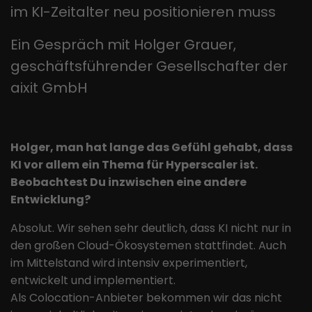
Dieses Cookie ist ein Standard-
im KI-Zeitalter neu positionieren muss
Identitätsnummer des Kontos oder
Session-Cookie von TYPO3. Es
der Website enthält, auf das es sich
speichert im Falle eines Benutzer-
Zweck
Ein Gespräch mit Holger Grauer,
bezieht. Es scheint eine Variation des
Zweck
Logins die Session-ID. So kann der
_gat-Cookies zu sein, das verwendet
geschäftsführender Gesellschafter der
eingeloggte Benutzer wiedererkannt
wird, um die von Google auf Websites
werden und es wird ihm Zugang zu
aixit GmbH
mit hohem Traffic-Aufkommen
geschützten Bereichen gewährt.
aufgezeichnete Datenmenge zu
begrenzen.
Holger, man hat lange das Gefühl gehabt, dass
KI vor allem ein Thema für Hyperscaler ist.
Name
_gid
Beobachtest Du inzwischen eine andere
Anbieter
Google LLC
Entwicklung?
Laufzeit
1 Tag
Absolut. Wir sehen sehr deutlich, dass KI nicht nur in
den großen Cloud-Ökosystemen stattfindet. Auch
Dieses Cookie wird von Google
im Mittelstand wird intensiv experimentiert,
Analytics installiert. Das Cookie wird
entwickelt und implementiert.
verwendet, um Informationen darüber
Als Colocation-Anbieter bekommen wir das nicht
zu speichern, wie Besucher eine